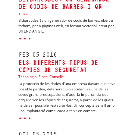
BITBARCODES, UN GENERADOR
DE CODIS DE BARRES I QR
Eines
Bitbarcodes és un generador de codis de barres, obert a
tothom, per a pàgines web, en format vectorial, creat per
BITENDIAN S.L.
· · ·
FEB
05
2016
ELS DIFERENTS TIPUS DE
CÒPIES DE SEGURETAT
Tecnologia
,
Eines
,
Consells
La protecció de les dades d'una empresa davant qualsevol
possible pèrdua, deterioració o accident és una de les
seves grans preocupacions, d'aquí la importància que
adquireixen les còpies de seguretat, a partir de les quals
ha de ser possible restaurar-los. Un concepte senzill amb
una implantació complicada a tenir en compte.
· · ·