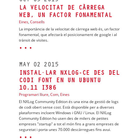
OCT
05
2015
LA VELOCITAT DE CÀRREGA
WEB, UN FACTOR FONAMENTAL
Eines
,
Consells
La importància de la velocitat de càrrega web és, un factor
fonamental, que afectarà el posicionament de google i al
trànsit de visites.
· · ·
MAY
02
2015
INSTAL·LAR NXLOG-CE DES DEL
CODI FONT EN UN UBUNTU
10.11 I386
Programari lliure
,
Com
,
Eines
El NXLog Community Edition és una eina de gestió de logs
de codi obert sense cost. Està disponible per a diverses
plataformes incloent Windows i GNU / Linux. El NXLog
Community Edition ho usen des de milers de petites
empreses "startup" a tot el món fins a grans empreses de
seguretat i porta unes 70.000 descàrregues fins avui.
· · ·