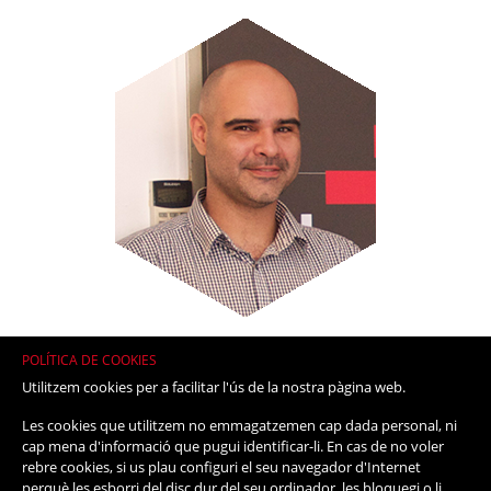
POLÍTICA DE COOKIES
MARC CLAUSELL
Utilitzem cookies per a facilitar l'ús de la nostra pàgina web.
Robust i rigorós, gaudeix amb una
bona arquitectura software o escalant
Les cookies que utilitzem no emmagatzemen cap dada personal, ni
cap mena d'informació que pugui identificar-li. En cas de no voler
una aplicació distribuïda
rebre cookies, si us plau configuri el seu navegador d'Internet
perquè les esborri del disc dur del seu ordinador, les bloquegi o li