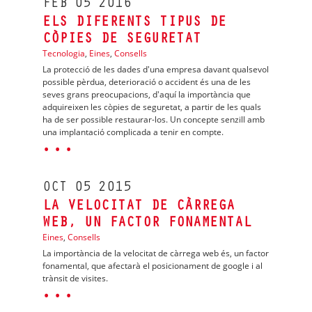
FEB
05
2016
ELS DIFERENTS TIPUS DE
CÒPIES DE SEGURETAT
Tecnologia
,
Eines
,
Consells
La protecció de les dades d'una empresa davant qualsevol
possible pèrdua, deterioració o accident és una de les
seves grans preocupacions, d'aquí la importància que
adquireixen les còpies de seguretat, a partir de les quals
ha de ser possible restaurar-los. Un concepte senzill amb
una implantació complicada a tenir en compte.
· · ·
OCT
05
2015
LA VELOCITAT DE CÀRREGA
WEB, UN FACTOR FONAMENTAL
Eines
,
Consells
La importància de la velocitat de càrrega web és, un factor
fonamental, que afectarà el posicionament de google i al
trànsit de visites.
· · ·