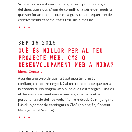
Si es vol desenvolupar una pàgina web per a un negoci,
del tipus que sigui, s'han de complir una sèrie de requisits
que són fonamentals i que en alguns casos requeriran de
coneixements especialitzats i en uns altres no
· · ·
SEP
16
2016
QUÈ ÉS MILLOR PER AL TEU
PROJECTE WEB, CMS O
DESENVOLUPAMENT WEB A MIDA?
Eines
,
Consells
Avui dia una web de qualitat pot aportar prestigi i
confiança al nostre negoci. Cal tenir en compte que per a
la creació d'una pàgina web hi ha dues estratègies. Una és
el desenvolupament web a mesura, que permet la
personalització del lloc web, i l'altre mètode és mitjançant
l'ús d'un gestor de continguts o CMS (en anglès, Content
Management System).
· · ·