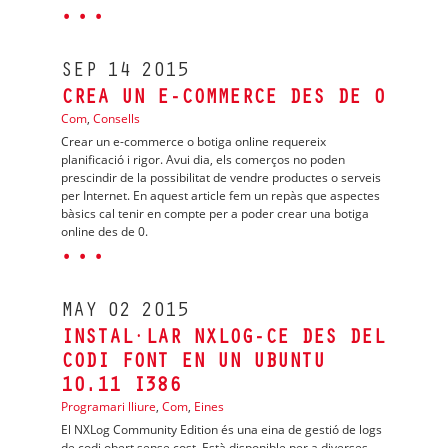
· · ·
SEP
14
2015
CREA UN E-COMMERCE DES DE 0
Com
,
Consells
Crear un e-commerce o botiga online requereix
planificació i rigor. Avui dia, els comerços no poden
prescindir de la possibilitat de vendre productes o serveis
per Internet. En aquest article fem un repàs que aspectes
bàsics cal tenir en compte per a poder crear una botiga
online des de 0.
· · ·
MAY
02
2015
INSTAL·LAR NXLOG-CE DES DEL
CODI FONT EN UN UBUNTU
10.11 I386
Programari lliure
,
Com
,
Eines
El NXLog Community Edition és una eina de gestió de logs
de codi obert sense cost. Està disponible per a diverses