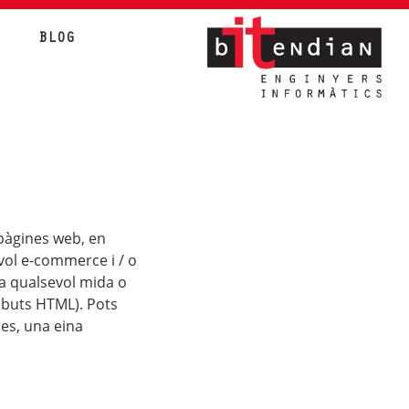
BLOG
pàgines web, en
evol e-commerce i / o
 a qualsevol mida o
ibuts HTML). Pots
des, una eina