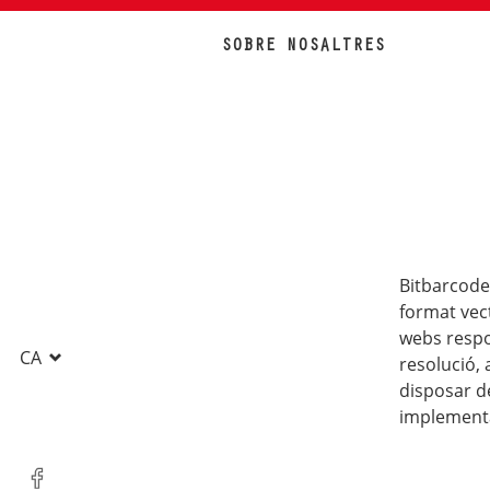
SOBRE NOSALTRES
Bitbarcode
format vect
webs respo
CA
resolució,
disposar de
implementa