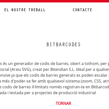
EL NOSTRE TREBALL
CONTACTE
BITBARCODES
s és un generador de codis de barres, obert a tothom, per 
orial (Arxiu SVG), creat per Bitendian S.L. Ideal per a quals
nsive ja que els codis de barres generats es poden escalar
 a més d'poder-se fer amb qualsevol sistema (zoom, CSS, atr
 codis de barres il·limitats només registran-te en Bitbarco
da i testada per a projectes de producció industrial
TORNAR