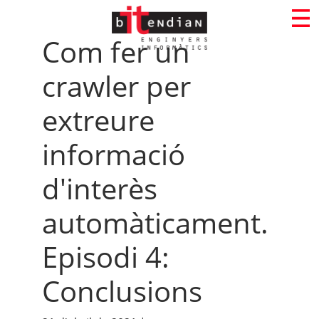
Com fer un
crawler per
extreure
informació
d'interès
automàticament.
Episodi 4:
Conclusions