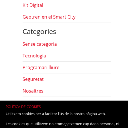
Kit Digital
Geotren en el Smart City
Categories
Sense categoria
Tecnologia
Programari lliure
Seguretat
Nosaltres
Com
POLÍTICA DE COOKIES
Utilitzem cookies per a facilitar l'ús de la nostra pàgina web.
Eines
Les cookies que utilitzem no emmagatzemen cap dada personal, ni
Maquinari lliure